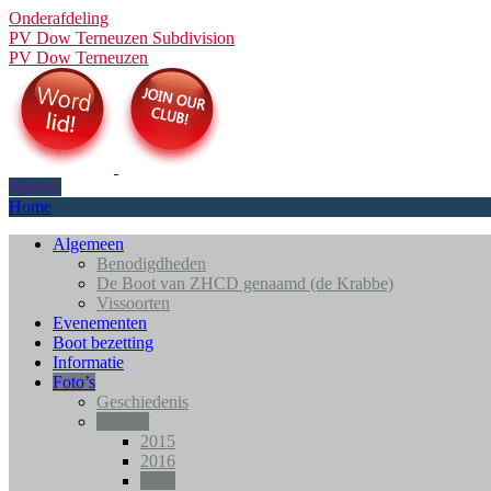
Onderafdeling
PV Dow Terneuzen
Subdivision
PV Dow Terneuzen
MENU
Home
Algemeen
Benodigdheden
De Boot van ZHCD genaamd (de Krabbe)
Vissoorten
Evenementen
Boot bezetting
Informatie
Foto’s
Geschiedenis
Archief
2015
2016
2017